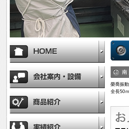
HOME
会社案内・
南
榮喬振動
全長50
商品紹介
実績紹介