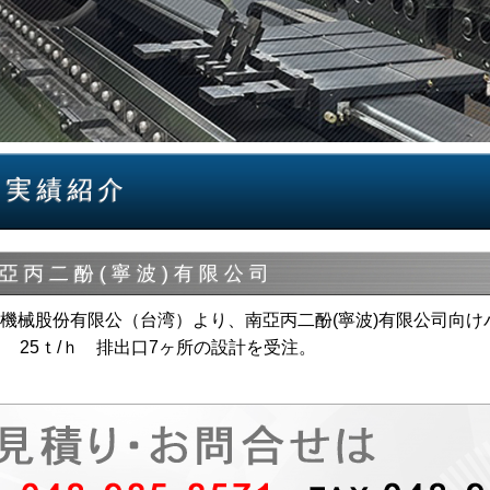
実績紹介
設備
亞丙二酚(寧波)有限公司
機械股份有限公（台湾）より、南亞丙二酚(寧波)有限公司向け
ｍ 25ｔ/ｈ 排出口7ヶ所の設計を受注。